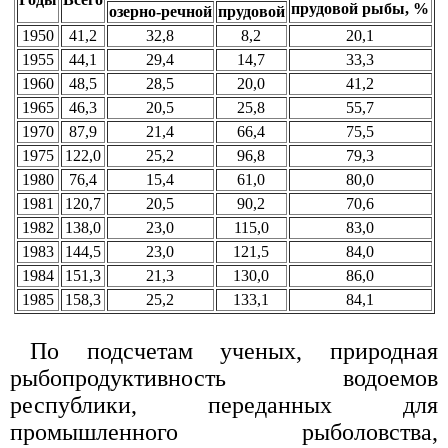
прудовой рыбы, %
озерно-речной
прудовой
1950
41,2
32,8
8,2
20,1
1955
44,1
29,4
14,7
33,3
1960
48,5
28,5
20,0
41,2
1965
46,3
20,5
25,8
55,7
1970
87,9
21,4
66,4
75,5
1975
122,0
25,2
96,8
79,3
1980
76,4
15,4
61,0
80,0
1981
120,7
20,5
90,2
70,6
1982
138,0
23,0
115,0
83,0
1983
144,5
23,0
121,5
84,0
1984
151,3
21,3
130,0
86,0
1985
158,3
25,2
133,1
84,1
По подсчетам ученых, природная
рыбопродуктивность водоемов
республики, переданных для
промышленного рыболовства,