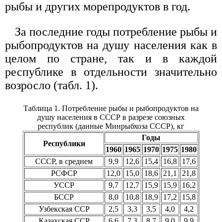
рыбы и других морепродуктов в год.
За последние годы потребление рыбы и
рыбопродуктов на душу населения как в
целом по стране, так и в каждой
республике в отдельности значительно
возросло (табл. 1).
Таблица 1. Потребление рыбы и рыбопродуктов на
душу населения в СССР в разрезе союзных
республик (данные Минрыбхоза СССР), кг
Годы
Республики
1960
1965
1970
1975
1980
СССР, в среднем
9,9
12,6
15,4
16,8
17,6
РСФСР
12,0
15,0
18,6
21,1
21,8
УССР
9,7
12,7
15,9
15,9
16,2
БССР
8,0
10,8
18,9
17,2
15,8
Узбекская ССР
2,5
3,3
3,5
4,0
4,2
Казахская ССР
6,6
7,3
8,7
9,0
9,9