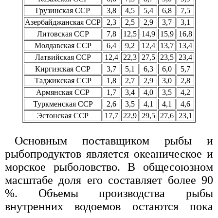
Грузинская ССР
3,8
4,5
5,4
6,8
7,5
Азербайджанская ССР
2,3
2,5
2,9
3,7
3,1
Литовская ССР
7,8
12,5
14,9
15,9
16,8
Молдавская ССР
6,4
9,2
12,4
13,7
13,4
Латвийская ССР
12,4
22,3
27,5
23,5
23,4
Киргизская ССР
3,7
5,1
6,3
6,0
5,7
Таджикская ССР
1,8
2,7
2,9
3,0
2,8
Армянская ССР
1,7
3,4
4,0
3,5
4,2
Туркменская ССР
2,6
3,5
4,1
4,1
4,6
Эстонская ССР
17,7
22,9
29,5
27,6
23,1
Основным поставщиком рыбы и
рыбопродуктов является океаническое и
морское рыболовство. В общесоюзном
масштабе доля его составляет более 90
%. Объемы производства рыбы
внутренних водоемов остаются пока